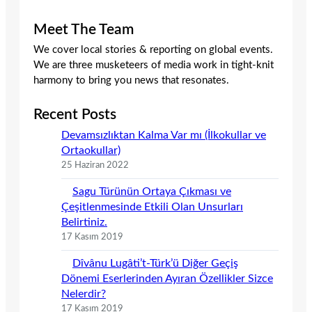
Meet The Team
We cover local stories & reporting on global events.
We are three musketeers of media work in tight-knit
harmony to bring you news that resonates.
Recent Posts
Devamsızlıktan Kalma Var mı (İlkokullar ve
Ortaokullar)
25 Haziran 2022
Sagu Türünün Ortaya Çıkması ve
Çeşitlenmesinde Etkili Olan Unsurları
Belirtiniz.
17 Kasım 2019
Dîvânu Lugâti’t-Türk’ü Diğer Geçiş
Dönemi Eserlerinden Ayıran Özellikler Sizce
Nelerdir?
17 Kasım 2019