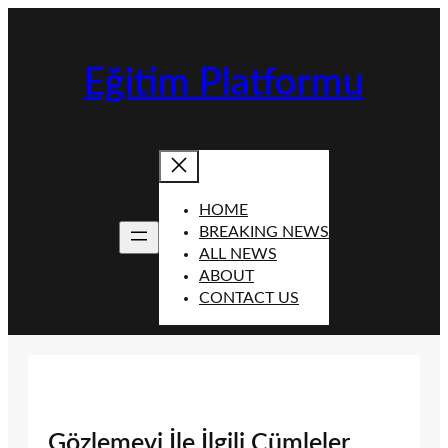
İçeriğe
geç
Eğitim Platformu
HOME
BREAKING NEWS
ALL NEWS
ABOUT
CONTACT US
Gözlemevi İle İlgili Cümleler