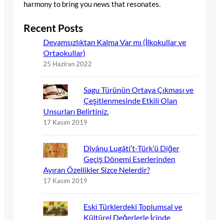
harmony to bring you news that resonates.
Recent Posts
Devamsızlıktan Kalma Var mı (İlkokullar ve
Ortaokullar)
25 Haziran 2022
Sagu Türünün Ortaya Çıkması ve
Çeşitlenmesinde Etkili Olan
Unsurları Belirtiniz.
17 Kasım 2019
Dîvânu Lugâti’t-Türk’ü Diğer
Geçiş Dönemi Eserlerinden
Ayıran Özellikler Sizce Nelerdir?
17 Kasım 2019
Eski Türklerdeki Toplumsal ve
Kültürel Değerlerle İçinde