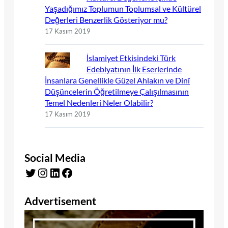
Yaşadığımız Toplumun Toplumsal ve Kültürel
Değerleri Benzerlik Gösteriyor mu?
17 Kasım 2019
İslamiyet Etkisindeki Türk
Edebiyatının İlk Eserlerinde
İnsanlara Genellikle Güzel Ahlakın ve Dinî
Düşüncelerin Öğretilmeye Çalışılmasının
Temel Nedenleri Neler Olabilir?
17 Kasım 2019
Social Media
Twitter
Instagram
LinkedIn
Facebook
Advertisement