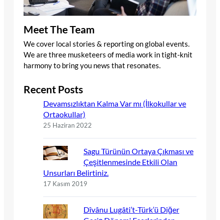
Meet The Team
We cover local stories & reporting on global events.
We are three musketeers of media work in tight-knit
harmony to bring you news that resonates.
Recent Posts
Devamsızlıktan Kalma Var mı (İlkokullar ve
Ortaokullar)
25 Haziran 2022
Sagu Türünün Ortaya Çıkması ve
Çeşitlenmesinde Etkili Olan
Unsurları Belirtiniz.
17 Kasım 2019
Dîvânu Lugâti’t-Türk’ü Diğer