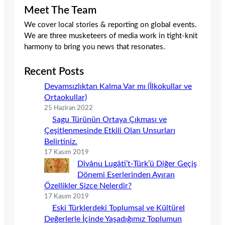
Meet The Team
We cover local stories & reporting on global events.
We are three musketeers of media work in tight-knit
harmony to bring you news that resonates.
Recent Posts
Devamsızlıktan Kalma Var mı (İlkokullar ve
Ortaokullar)
25 Haziran 2022
Sagu Türünün Ortaya Çıkması ve
Çeşitlenmesinde Etkili Olan Unsurları
Belirtiniz.
17 Kasım 2019
Dîvânu Lugâti’t-Türk’ü Diğer Geçiş
Dönemi Eserlerinden Ayıran
Özellikler Sizce Nelerdir?
17 Kasım 2019
Eski Türklerdeki Toplumsal ve Kültürel
Değerlerle İçinde Yaşadığımız Toplumun