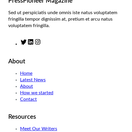
PressPioneer Magazine
Sed ut perspiciatis unde omnis iste natus voluptatem
fringilla tempor dignissim at, pretium et arcu natus
voluptatem fringilla.
T
L
I
w
i
n
i
n
s
About
t
k
t
t
e
a
Home
e
d
g
Latest News
r
I
r
About
n
a
How we started
m
Contact
Resources
Meet Our Writers