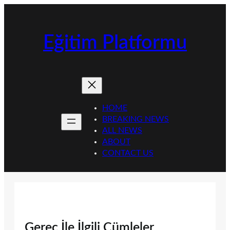
İçeriğe
geç
Eğitim Platformu
HOME
BREAKING NEWS
ALL NEWS
ABOUT
CONTACT US
Gereç İle İlgili Cümleler