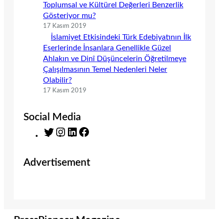
Toplumsal ve Kültürel Değerleri Benzerlik
Gösteriyor mu?
17 Kasım 2019
İslamiyet Etkisindeki Türk Edebiyatının İlk
Eserlerinde İnsanlara Genellikle Güzel
Ahlakın ve Dinî Düşüncelerin Öğretilmeye
Çalışılmasının Temel Nedenleri Neler
Olabilir?
17 Kasım 2019
Social Media
T
I
L
F
w
n
i
a
i
s
n
c
Advertisement
t
t
k
e
t
a
e
b
e
g
d
o
r
r
I
o
a
n
k
m