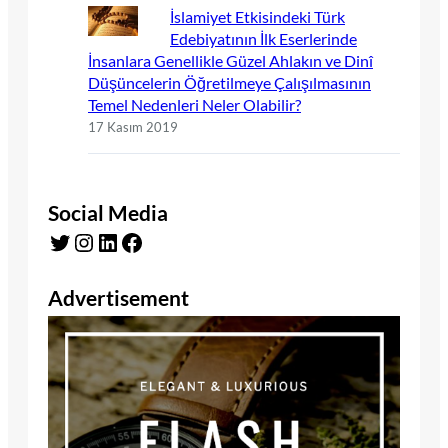
İslamiyet Etkisindeki Türk
Edebiyatının İlk Eserlerinde
İnsanlara Genellikle Güzel Ahlakın ve Dinî
Düşüncelerin Öğretilmeye Çalışılmasının
Temel Nedenleri Neler Olabilir?
17 Kasım 2019
Social Media
Twitter
Instagram
LinkedIn
Facebook
Advertisement