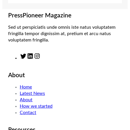
r
r
I
o
a
n
k
m
PressPioneer Magazine
Sed ut perspiciatis unde omnis iste natus voluptatem
fringilla tempor dignissim at, pretium et arcu natus
voluptatem fringilla.
T
L
I
w
i
n
i
n
s
About
t
k
t
t
e
a
Home
e
d
g
Latest News
r
I
r
About
n
a
How we started
m
Contact
Resources