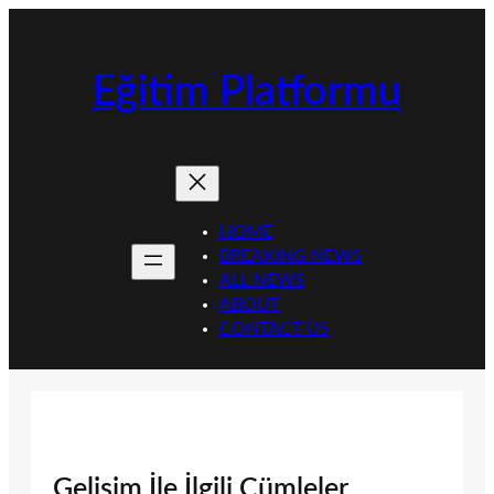
İçeriğe
geç
Eğitim Platformu
HOME
BREAKING NEWS
ALL NEWS
ABOUT
CONTACT US
Gelişim İle İlgili Cümleler