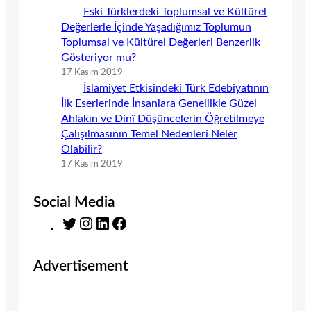
Eski Türklerdeki Toplumsal ve Kültürel
Değerlerle İçinde Yaşadığımız Toplumun
Toplumsal ve Kültürel Değerleri Benzerlik
Gösteriyor mu?
17 Kasım 2019
İslamiyet Etkisindeki Türk Edebiyatının
İlk Eserlerinde İnsanlara Genellikle Güzel
Ahlakın ve Dinî Düşüncelerin Öğretilmeye
Çalışılmasının Temel Nedenleri Neler
Olabilir?
17 Kasım 2019
Social Media
T
I
L
F
w
n
i
a
i
s
n
c
Advertisement
t
t
k
e
t
a
e
b
e
g
d
o