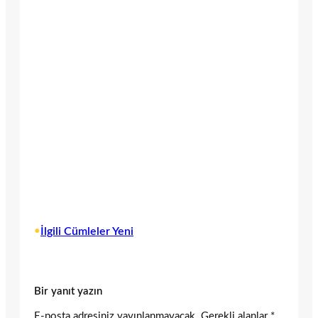
•
İlgili Cümleler Yeni
Bir yanıt yazın
E-posta adresiniz yayınlanmayacak.
Gerekli alanlar
*