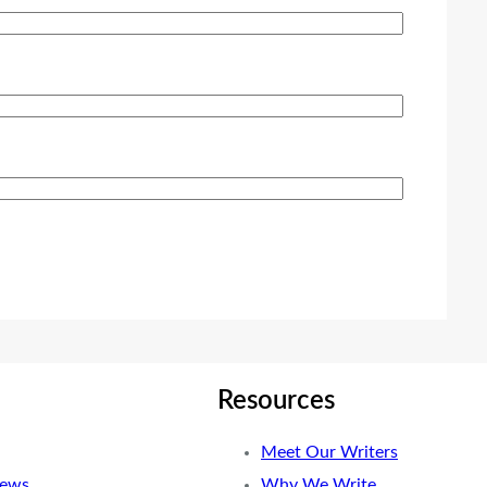
Resources
Meet Our Writers
News
Why We Write