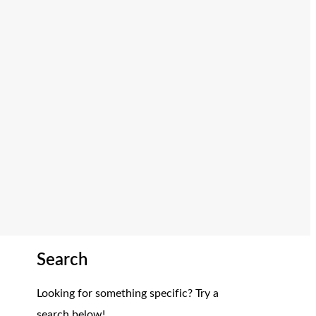
Search
Looking for something specific? Try a
search below!