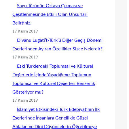
Sagu Türünün Ortaya Çıkması ve
Çeşitlenmesinde Etkili Olan Unsurları
Belirtiniz.
17 Kasım 2019
Dîvânu Lugâti’t-Türk’ü Diğer Geçiş Dönemi
Eserlerinden Ayıran Özellikler Sizce Nelerdir?
17 Kasım 2019
Eski Türklerdeki Toplumsal ve Kültürel
Değerlerle İçinde Yaşadığımız Toplumun
Toplumsal ve Kültürel Değerleri Benzerlik
Gösteriyor mu?
17 Kasım 2019
İslamiyet Etkisindeki Türk Edebiyatının İlk
Eserlerinde İnsanlara Genellikle Güzel
Ahlakın ve Dinî Düşüncelerin Öğretilmeye