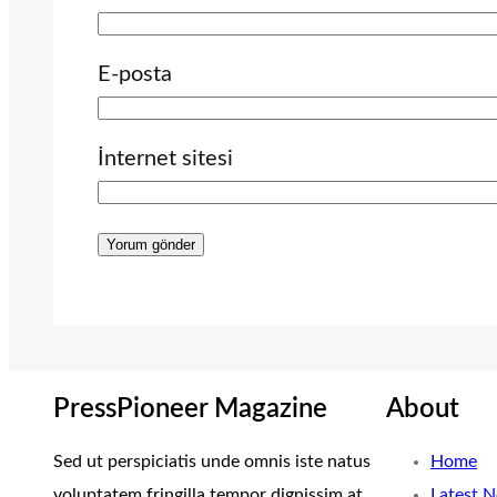
E-posta
İnternet sitesi
PressPioneer Magazine
About
Sed ut perspiciatis unde omnis iste natus
Home
voluptatem fringilla tempor dignissim at,
Latest 