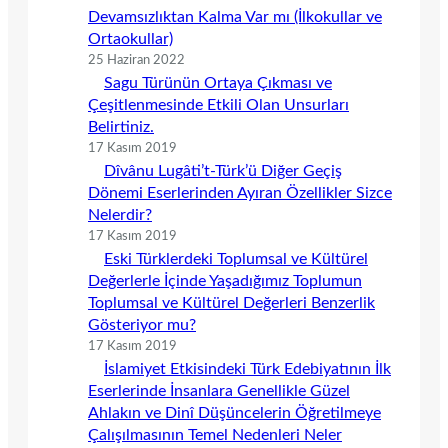
Devamsızlıktan Kalma Var mı (İlkokullar ve
Ortaokullar)
25 Haziran 2022
Sagu Türünün Ortaya Çıkması ve
Çeşitlenmesinde Etkili Olan Unsurları
Belirtiniz.
17 Kasım 2019
Dîvânu Lugâti’t-Türk’ü Diğer Geçiş
Dönemi Eserlerinden Ayıran Özellikler Sizce
Nelerdir?
17 Kasım 2019
Eski Türklerdeki Toplumsal ve Kültürel
Değerlerle İçinde Yaşadığımız Toplumun
Toplumsal ve Kültürel Değerleri Benzerlik
Gösteriyor mu?
17 Kasım 2019
İslamiyet Etkisindeki Türk Edebiyatının İlk
Eserlerinde İnsanlara Genellikle Güzel
Ahlakın ve Dinî Düşüncelerin Öğretilmeye
Çalışılmasının Temel Nedenleri Neler