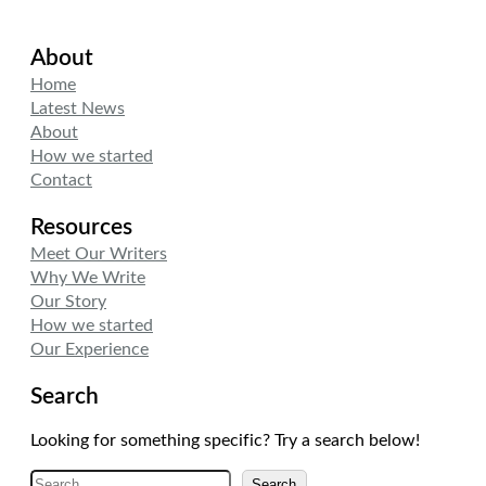
w
i
n
i
n
s
About
t
k
t
t
e
a
Home
e
d
g
Latest News
r
I
r
About
n
a
How we started
m
Contact
Resources
Meet Our Writers
Why We Write
Our Story
How we started
Our Experience
Search
Looking for something specific? Try a search below!
A
Search