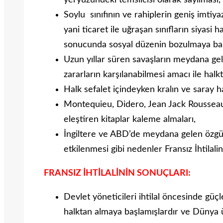
yeryüzündeki temsilcisi olarak sayılması,
Soylu sınıfının ve rahiplerin geniş imtiya
yani ticaret ile uğraşan sınıfların siyasi 
sonucunda sosyal düzenin bozulmaya ba
Uzun yıllar süren savaşların meydana g
zararların karşılanabilmesi amacı ile halkt
Halk sefalet içindeyken kralın ve saray h
Montequieu, Didero, Jean Jack Rousseau v
eleştiren kitaplar kaleme almaları,
İngiltere ve ABD’de meydana gelen özgür
etkilenmesi gibi nedenler Fransız İhtilali
FRANSIZ İHTİLALİNİN SONUÇLARI:
Devlet yöneticileri ihtilal öncesinde güçle
halktan almaya başlamışlardır ve Dünya ü