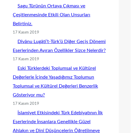
Sagu Türünün Ortaya Çıkması ve
Çeşitlenmesinde Etkili Olan Unsurları
Belirtiniz.
17 Kasım 2019
Dîvânu Lugâti’t-Türk’ü Diğer Geçiş Dönemi
Eserlerinden Ayıran Özellikler Sizce Nelerdir?
17 Kasım 2019
Eski Türklerdeki Toplumsal ve Kültürel
Değerlerle İçinde Yaşadığımız Toplumun
Toplumsal ve Kültürel Değerleri Benzerlik
Gösteriyor mu?
17 Kasım 2019
İslamiyet Etkisindeki Türk Edebiyatının İlk
Eserlerinde İnsanlara Genellikle Güzel
Ahlakın ve Dinî Düşüncelerin Öğretilmeye