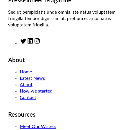
PressPioneer Magazine
Sed ut perspiciatis unde omnis iste natus voluptatem
fringilla tempor dignissim at, pretium et arcu natus
voluptatem fringilla.
T
L
I
w
i
n
i
n
s
About
t
k
t
t
e
a
Home
e
d
g
Latest News
r
I
r
About
n
a
How we started
m
Contact
Resources
Meet Our Writers