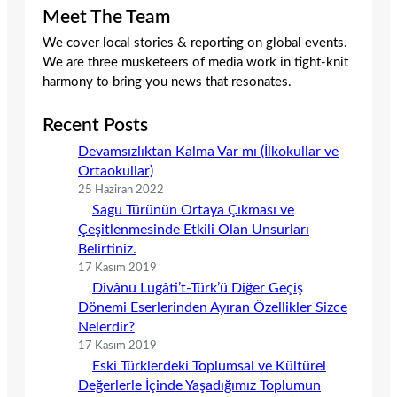
Meet The Team
We cover local stories & reporting on global events.
We are three musketeers of media work in tight-knit
harmony to bring you news that resonates.
Recent Posts
Devamsızlıktan Kalma Var mı (İlkokullar ve
Ortaokullar)
25 Haziran 2022
Sagu Türünün Ortaya Çıkması ve
Çeşitlenmesinde Etkili Olan Unsurları
Belirtiniz.
17 Kasım 2019
Dîvânu Lugâti’t-Türk’ü Diğer Geçiş
Dönemi Eserlerinden Ayıran Özellikler Sizce
Nelerdir?
17 Kasım 2019
Eski Türklerdeki Toplumsal ve Kültürel
Değerlerle İçinde Yaşadığımız Toplumun