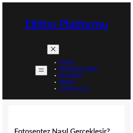
İçeriğe
geç
Eğitim Platformu
HOME
BREAKING NEWS
ALL NEWS
ABOUT
CONTACT US
Fotosentez Nasıl Gerçekleşir?