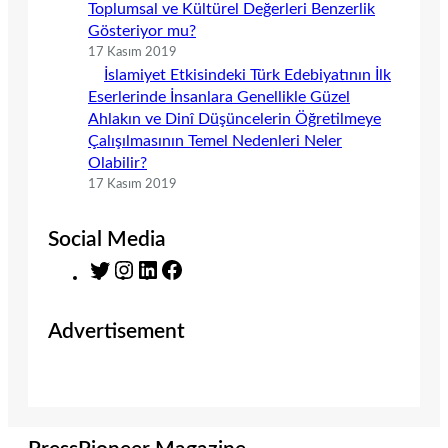
Toplumsal ve Kültürel Değerleri Benzerlik
Gösteriyor mu?
17 Kasım 2019
İslamiyet Etkisindeki Türk Edebiyatının İlk
Eserlerinde İnsanlara Genellikle Güzel
Ahlakın ve Dinî Düşüncelerin Öğretilmeye
Çalışılmasının Temel Nedenleri Neler
Olabilir?
17 Kasım 2019
Social Media
T
I
L
F
w
n
i
a
i
s
n
c
Advertisement
t
t
k
e
t
a
e
b
e
g
d
o
r
r
I
o
a
n
k
m