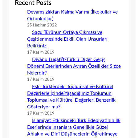
Recent Posts
Devamsızlıktan Kalma Var mı (İlkokullar ve
Ortaokullar)
25 Haziran 2022
Sagu Türünün Ortaya Çıkması ve
Çeşitlenmesinde Etkili Olan Unsurları
Belirtiniz.
17 Kasım 2019
Dîvânu Lugâti’t-Türk’ü Diğer Geçiş
Dönemi Eserlerinden Ayıran Özellikler Sizce
Nelerdir?
17 Kasım 2019
Eski Türklerdeki Toplumsal ve Kültürel
Değerlerle İçinde Yaşadığımız Toplumun
Toplumsal ve Kültürel Değerleri Benzerlik
Gösteriyor mu?
17 Kasım 2019
İslamiyet Etkisindeki Türk Edebiyatının İlk
Eserlerinde İnsanlara Genellikle Güzel
Ahlakın ve Dinî Düşüncelerin Öğretilmeye