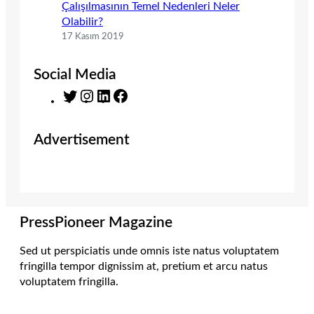
Çalışılmasının Temel Nedenleri Neler
Olabilir?
17 Kasım 2019
Social Media
T
I
L
F
w
n
i
a
i
s
n
c
Advertisement
t
t
k
e
t
a
e
b
e
g
d
o
r
r
I
o
a
n
k
m
PressPioneer Magazine
Sed ut perspiciatis unde omnis iste natus voluptatem
fringilla tempor dignissim at, pretium et arcu natus
voluptatem fringilla.