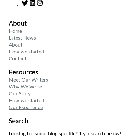
T
L
I
w
i
n
i
n
s
About
t
k
t
t
e
a
Home
e
d
g
Latest News
r
I
r
About
n
a
How we started
m
Contact
Resources
Meet Our Writers
Why We Write
Our Story
How we started
Our Experience
Search
Looking for something specific? Try a search below!