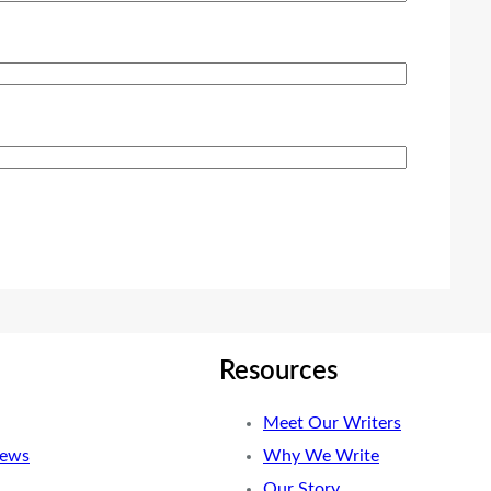
Resources
Meet Our Writers
News
Why We Write
Our Story