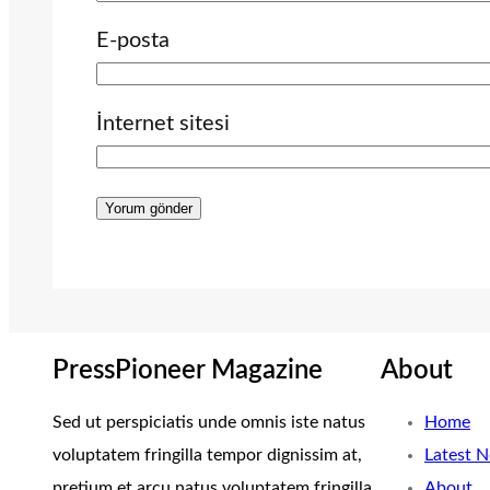
E-posta
İnternet sitesi
PressPioneer Magazine
About
Sed ut perspiciatis unde omnis iste natus
Home
voluptatem fringilla tempor dignissim at,
Latest 
pretium et arcu natus voluptatem fringilla.
About