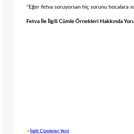
*Eğer fetva soruyorsan hiç sorunu hocalara so
Fetva İle İlgili Cümle Örnekleri Hakkında Yor
•
İlgili Cümleler Yeni