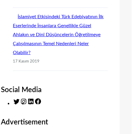
İslamiyet Etkisindeki Türk Edebiyatının İlk
Eserlerinde İnsanlara Genellikle Güzel
Ahlakın ve Dinî Düşüncelerin Öğretilmeye
Çalışılmasının Temel Nedenleri Neler
Olabilir?
17 Kasım 2019
Social Media
T
I
L
F
w
n
i
a
i
s
n
c
Advertisement
t
t
k
e