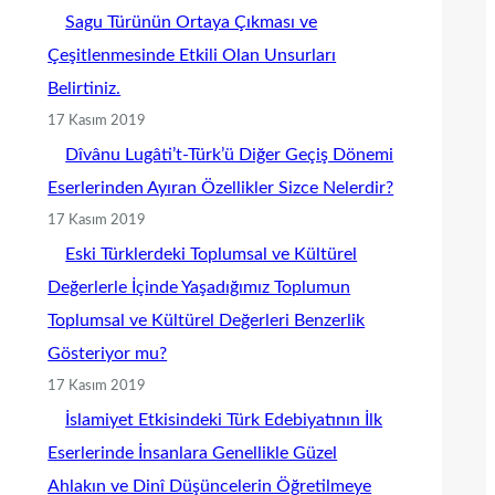
Sagu Türünün Ortaya Çıkması ve
Çeşitlenmesinde Etkili Olan Unsurları
Belirtiniz.
17 Kasım 2019
Dîvânu Lugâti’t-Türk’ü Diğer Geçiş Dönemi
Eserlerinden Ayıran Özellikler Sizce Nelerdir?
17 Kasım 2019
Eski Türklerdeki Toplumsal ve Kültürel
Değerlerle İçinde Yaşadığımız Toplumun
Toplumsal ve Kültürel Değerleri Benzerlik
Gösteriyor mu?
17 Kasım 2019
İslamiyet Etkisindeki Türk Edebiyatının İlk
Eserlerinde İnsanlara Genellikle Güzel
Ahlakın ve Dinî Düşüncelerin Öğretilmeye