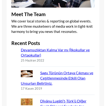
Meet The Team
We cover local stories & reporting on global events.
We are three musketeers of media work in tight-knit
harmony to bring you news that resonates.
Recent Posts
Devamsızlıktan Kalma Var mı (İlkokullar ve
Ortaokullar)
25 Haziran 2022
Sagu Türünün Ortaya Çıkması ve
Çeşitlenmesinde Etkili Olan
Unsurları Belirtiniz.
17 Kasım 2019
Dîvânu Lugâti’t-Türk’ü Diğer