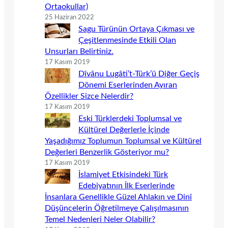
Ortaokullar)
25 Haziran 2022
Sagu Türünün Ortaya Çıkması ve
Çeşitlenmesinde Etkili Olan
Unsurları Belirtiniz.
17 Kasım 2019
Dîvânu Lugâti’t-Türk’ü Diğer Geçiş
Dönemi Eserlerinden Ayıran
Özellikler Sizce Nelerdir?
17 Kasım 2019
Eski Türklerdeki Toplumsal ve
Kültürel Değerlerle İçinde
Yaşadığımız Toplumun Toplumsal ve Kültürel
Değerleri Benzerlik Gösteriyor mu?
17 Kasım 2019
İslamiyet Etkisindeki Türk
Edebiyatının İlk Eserlerinde
İnsanlara Genellikle Güzel Ahlakın ve Dinî
Düşüncelerin Öğretilmeye Çalışılmasının
Temel Nedenleri Neler Olabilir?