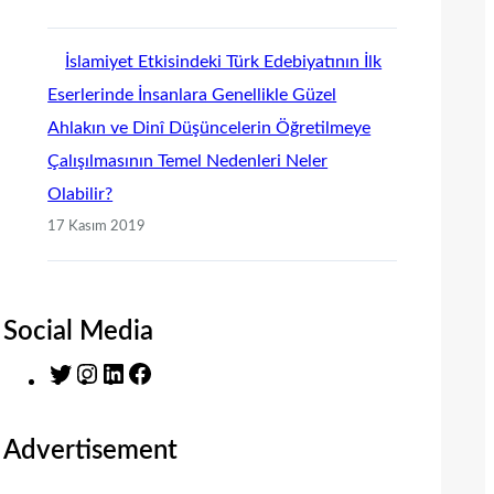
İslamiyet Etkisindeki Türk Edebiyatının İlk
Eserlerinde İnsanlara Genellikle Güzel
Ahlakın ve Dinî Düşüncelerin Öğretilmeye
Çalışılmasının Temel Nedenleri Neler
Olabilir?
17 Kasım 2019
Social Media
T
I
L
F
w
n
i
a
i
s
n
c
Advertisement
t
t
k
e