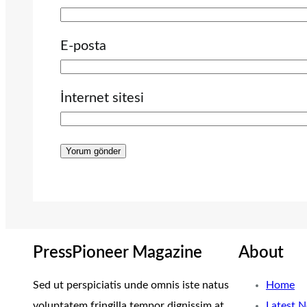
E-posta
İnternet sitesi
PressPioneer Magazine
About
Sed ut perspiciatis unde omnis iste natus
Home
voluptatem fringilla tempor dignissim at,
Latest 