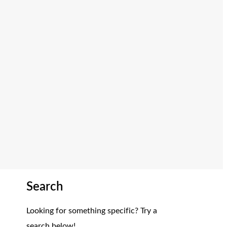
Search
Looking for something specific? Try a
search below!