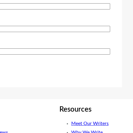
Resources
Meet Our Writers
News
Why We Write