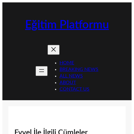
İçeriğe
geç
Eğitim Platformu
HOME
BREAKING NEWS
ALL NEWS
ABOUT
CONTACT US
Evvel İle İlgili Cümleler