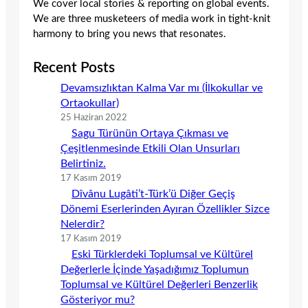
We cover local stories & reporting on global events.
We are three musketeers of media work in tight-knit
harmony to bring you news that resonates.
Recent Posts
Devamsızlıktan Kalma Var mı (İlkokullar ve
Ortaokullar)
25 Haziran 2022
Sagu Türünün Ortaya Çıkması ve
Çeşitlenmesinde Etkili Olan Unsurları
Belirtiniz.
17 Kasım 2019
Dîvânu Lugâti’t-Türk’ü Diğer Geçiş
Dönemi Eserlerinden Ayıran Özellikler Sizce
Nelerdir?
17 Kasım 2019
Eski Türklerdeki Toplumsal ve Kültürel
Değerlerle İçinde Yaşadığımız Toplumun
Toplumsal ve Kültürel Değerleri Benzerlik
Gösteriyor mu?