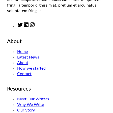
fringilla tempor dignissim at, pretium et arcu natus
voluptatem fringilla.
T
L
I
w
i
n
i
n
s
About
t
k
t
t
e
a
Home
e
d
g
Latest News
r
I
r
About
n
a
How we started
m
Contact
Resources
Meet Our Writers
Why We Write
Our Story