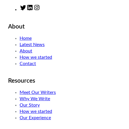
T
L
I
w
i
n
i
n
s
About
t
k
t
t
e
a
Home
e
d
g
Latest News
r
I
r
About
n
a
How we started
m
Contact
Resources
Meet Our Writers
Why We Write
Our Story
How we started
Our Experience