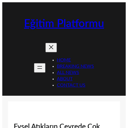
İçeriğe
geç
Eğitim Platformu
HOME
BREAKING NEWS
ALL NEWS
ABOUT
CONTACT US
Evsel Atıkların Çevrede Çok