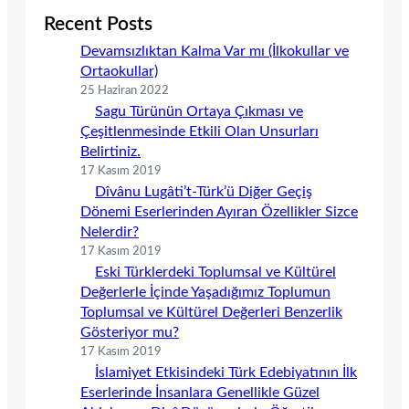
Recent Posts
Devamsızlıktan Kalma Var mı (İlkokullar ve
Ortaokullar)
25 Haziran 2022
Sagu Türünün Ortaya Çıkması ve
Çeşitlenmesinde Etkili Olan Unsurları
Belirtiniz.
17 Kasım 2019
Dîvânu Lugâti’t-Türk’ü Diğer Geçiş
Dönemi Eserlerinden Ayıran Özellikler Sizce
Nelerdir?
17 Kasım 2019
Eski Türklerdeki Toplumsal ve Kültürel
Değerlerle İçinde Yaşadığımız Toplumun
Toplumsal ve Kültürel Değerleri Benzerlik
Gösteriyor mu?
17 Kasım 2019
İslamiyet Etkisindeki Türk Edebiyatının İlk
Eserlerinde İnsanlara Genellikle Güzel