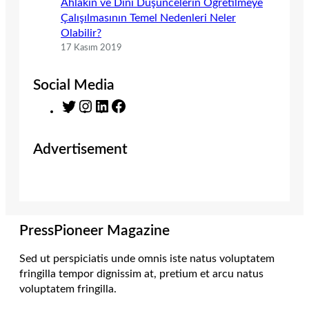
Ahlakın ve Dinî Düşüncelerin Öğretilmeye
Çalışılmasının Temel Nedenleri Neler
Olabilir?
17 Kasım 2019
Social Media
T
I
L
F
w
n
i
a
i
s
n
c
Advertisement
t
t
k
e
t
a
e
b
e
g
d
o
r
r
I
o
a
n
k
m
PressPioneer Magazine
Sed ut perspiciatis unde omnis iste natus voluptatem
fringilla tempor dignissim at, pretium et arcu natus
voluptatem fringilla.