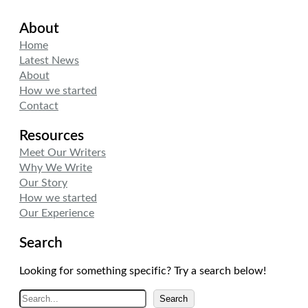
i
n
s
About
t
k
t
t
e
a
Home
e
d
g
Latest News
r
I
r
About
n
a
How we started
m
Contact
Resources
Meet Our Writers
Why We Write
Our Story
How we started
Our Experience
Search
Looking for something specific? Try a search below!
A
Search