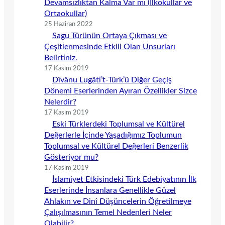
Devamsızlıktan Kalma Var mı (İlkokullar ve
Ortaokullar)
25 Haziran 2022
Sagu Türünün Ortaya Çıkması ve
Çeşitlenmesinde Etkili Olan Unsurları
Belirtiniz.
17 Kasım 2019
Dîvânu Lugâti’t-Türk’ü Diğer Geçiş
Dönemi Eserlerinden Ayıran Özellikler Sizce
Nelerdir?
17 Kasım 2019
Eski Türklerdeki Toplumsal ve Kültürel
Değerlerle İçinde Yaşadığımız Toplumun
Toplumsal ve Kültürel Değerleri Benzerlik
Gösteriyor mu?
17 Kasım 2019
İslamiyet Etkisindeki Türk Edebiyatının İlk
Eserlerinde İnsanlara Genellikle Güzel
Ahlakın ve Dinî Düşüncelerin Öğretilmeye
Çalışılmasının Temel Nedenleri Neler
Olabilir?