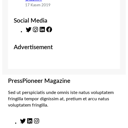
17 Kasım 2019
Social Media
T
I
L
F
w
n
i
a
i
s
n
c
Advertisement
t
t
k
e
t
a
e
b
e
g
d
o
r
r
I
o
a
n
k
m
PressPioneer Magazine
Sed ut perspiciatis unde omnis iste natus voluptatem
fringilla tempor dignissim at, pretium et arcu natus
voluptatem fringilla.
T
L
I
w
i
n