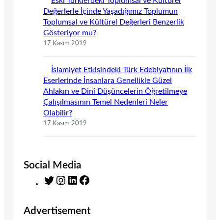
Eski Türklerdeki Toplumsal ve Kültürel
Değerlerle İçinde Yaşadığımız Toplumun
Toplumsal ve Kültürel Değerleri Benzerlik
Gösteriyor mu?
17 Kasım 2019
İslamiyet Etkisindeki Türk Edebiyatının İlk
Eserlerinde İnsanlara Genellikle Güzel
Ahlakın ve Dinî Düşüncelerin Öğretilmeye
Çalışılmasının Temel Nedenleri Neler
Olabilir?
17 Kasım 2019
Social Media
T
I
L
F
w
n
i
a
i
s
n
c
Advertisement
t
t
k
e