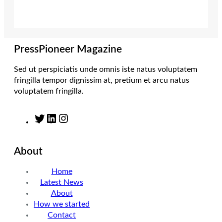
t
a
e
b
e
g
d
o
r
r
I
o
a
n
k
m
PressPioneer Magazine
Sed ut perspiciatis unde omnis iste natus voluptatem
fringilla tempor dignissim at, pretium et arcu natus
voluptatem fringilla.
T
L
I
w
i
n
i
n
s
About
t
k
t
t
e
a
Home
e
d
g
Latest News
r
I
r
About
n
a
How we started
m
Contact