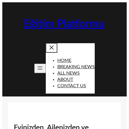
İçeriğe
geç
Eğitim Platformu
HOME
BREAKING NEWS
ALL NEWS
ABOUT
CONTACT US
Evinizden, Ailenizden ve