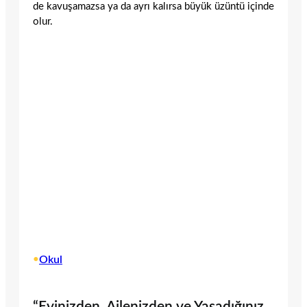
de kavuşamazsa ya da ayrı kalırsa büyük üzüntü içinde
olur.
•
Okul
“Evinizden, Ailenizden ve Yaşadığınız