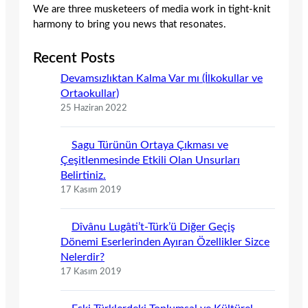
We are three musketeers of media work in tight-knit
harmony to bring you news that resonates.
Recent Posts
Devamsızlıktan Kalma Var mı (İlkokullar ve
Ortaokullar)
25 Haziran 2022
Sagu Türünün Ortaya Çıkması ve
Çeşitlenmesinde Etkili Olan Unsurları
Belirtiniz.
17 Kasım 2019
Dîvânu Lugâti’t-Türk’ü Diğer Geçiş
Dönemi Eserlerinden Ayıran Özellikler Sizce
Nelerdir?
17 Kasım 2019