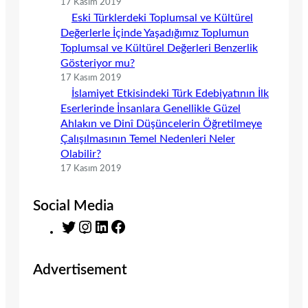
17 Kasım 2019
Eski Türklerdeki Toplumsal ve Kültürel
Değerlerle İçinde Yaşadığımız Toplumun
Toplumsal ve Kültürel Değerleri Benzerlik
Gösteriyor mu?
17 Kasım 2019
İslamiyet Etkisindeki Türk Edebiyatının İlk
Eserlerinde İnsanlara Genellikle Güzel
Ahlakın ve Dinî Düşüncelerin Öğretilmeye
Çalışılmasının Temel Nedenleri Neler
Olabilir?
17 Kasım 2019
Social Media
T
I
L
F
w
n
i
a
i
s
n
c
Advertisement
t
t
k
e
t
a
e
b
e
g
d
o