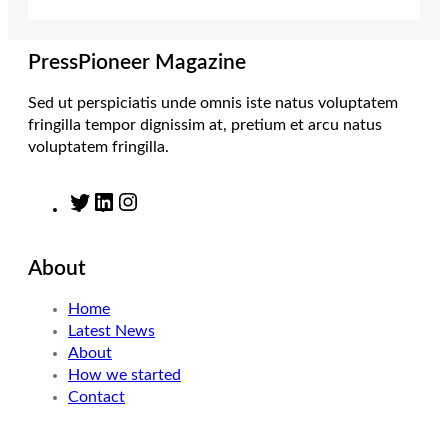
r
r
I
o
a
n
k
m
PressPioneer Magazine
Sed ut perspiciatis unde omnis iste natus voluptatem
fringilla tempor dignissim at, pretium et arcu natus
voluptatem fringilla.
T
L
I
w
i
n
i
n
s
About
t
k
t
t
e
a
Home
e
d
g
Latest News
r
I
r
About
n
a
How we started
m
Contact