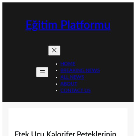
İçeriğe
geç
Eğitim Platformu
HOME
BREAKING NEWS
ALL NEWS
ABOUT
CONTACT US
Etek Ucu Kalorifer Peteklerinin