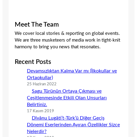
Meet The Team
We cover local stories & reporting on global events.
We are three musketeers of media work in tight-knit
harmony to bring you news that resonates.
Recent Posts
Devamsızlıktan Kalma Var mı (İlkokullar ve
Ortaokullar)
25 Haziran 2022
Sagu Türünün Ortaya Çıkması ve
Çeşitlenmesinde Etkili Olan Unsurları
Belirtiniz.
17 Kasım 2019
Dîvânu Lugâti’t-Türk’ü Diğer Geçiş
Dönemi Eserlerinden Ayıran Özellikler Sizce
Nelerdir?