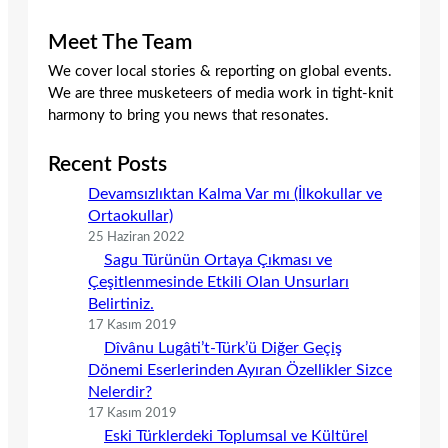
Meet The Team
We cover local stories & reporting on global events.
We are three musketeers of media work in tight-knit
harmony to bring you news that resonates.
Recent Posts
Devamsızlıktan Kalma Var mı (İlkokullar ve
Ortaokullar)
25 Haziran 2022
Sagu Türünün Ortaya Çıkması ve
Çeşitlenmesinde Etkili Olan Unsurları
Belirtiniz.
17 Kasım 2019
Dîvânu Lugâti’t-Türk’ü Diğer Geçiş
Dönemi Eserlerinden Ayıran Özellikler Sizce
Nelerdir?
17 Kasım 2019
Eski Türklerdeki Toplumsal ve Kültürel