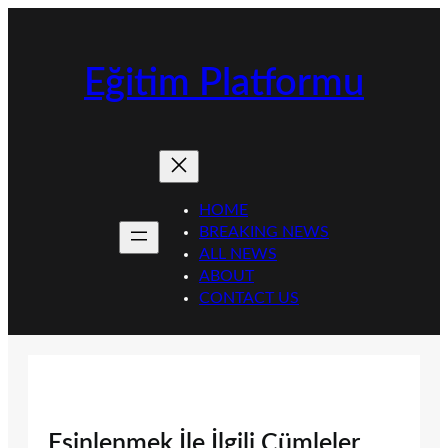
İçeriğe
geç
Eğitim Platformu
HOME
BREAKING NEWS
ALL NEWS
ABOUT
CONTACT US
Esinlenmek İle İlgili Cümleler