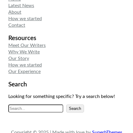
Latest News
About
How we started
Contact
Resources
Meet Our Writers
Why We Write
Our Story
How we started
Our Experience
Search
Looking for something specific? Try a search below!
A
Search
r
a
Copyright © 2025 | Made with love by
SuperbThemes