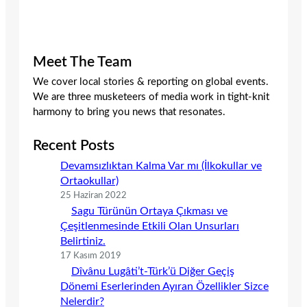
Meet The Team
We cover local stories & reporting on global events.
We are three musketeers of media work in tight-knit
harmony to bring you news that resonates.
Recent Posts
Devamsızlıktan Kalma Var mı (İlkokullar ve
Ortaokullar)
25 Haziran 2022
Sagu Türünün Ortaya Çıkması ve
Çeşitlenmesinde Etkili Olan Unsurları
Belirtiniz.
17 Kasım 2019
Dîvânu Lugâti’t-Türk’ü Diğer Geçiş
Dönemi Eserlerinden Ayıran Özellikler Sizce
Nelerdir?