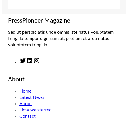
r
r
I
o
a
n
k
m
PressPioneer Magazine
Sed ut perspiciatis unde omnis iste natus voluptatem
fringilla tempor dignissim at, pretium et arcu natus
voluptatem fringilla.
T
L
I
w
i
n
i
n
s
About
t
k
t
t
e
a
Home
e
d
g
Latest News
r
I
r
About
n
a
How we started
m
Contact