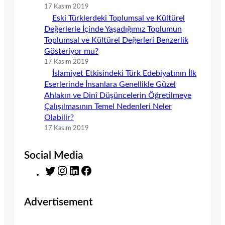
17 Kasım 2019
Eski Türklerdeki Toplumsal ve Kültürel
Değerlerle İçinde Yaşadığımız Toplumun
Toplumsal ve Kültürel Değerleri Benzerlik
Gösteriyor mu?
17 Kasım 2019
İslamiyet Etkisindeki Türk Edebiyatının İlk
Eserlerinde İnsanlara Genellikle Güzel
Ahlakın ve Dinî Düşüncelerin Öğretilmeye
Çalışılmasının Temel Nedenleri Neler
Olabilir?
17 Kasım 2019
Social Media
T
I
L
F
w
n
i
a
i
s
n
c
Advertisement
t
t
k
e
t
a
e
b
e
g
d
o