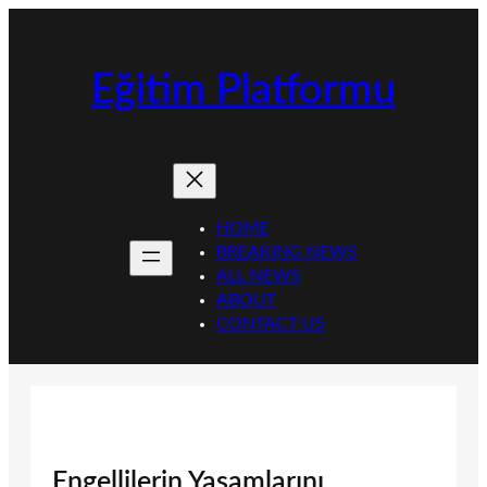
İçeriğe
geç
Eğitim Platformu
HOME
BREAKING NEWS
ALL NEWS
ABOUT
CONTACT US
Engellilerin Yaşamlarını