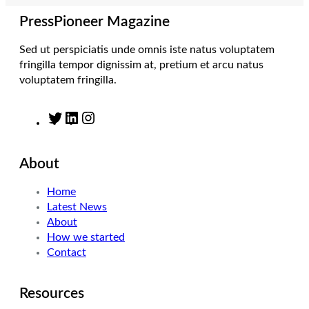
a
n
k
m
PressPioneer Magazine
Sed ut perspiciatis unde omnis iste natus voluptatem
fringilla tempor dignissim at, pretium et arcu natus
voluptatem fringilla.
T
L
I
w
i
n
i
n
s
About
t
k
t
t
e
a
Home
e
d
g
Latest News
r
I
r
About
n
a
How we started
m
Contact
Resources