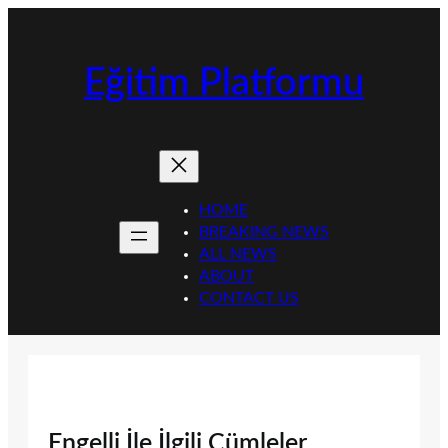
İçeriğe
geç
Eğitim Platformu
HOME
BREAKING NEWS
ALL NEWS
ABOUT
CONTACT US
Engelli İle İlgili Cümleler