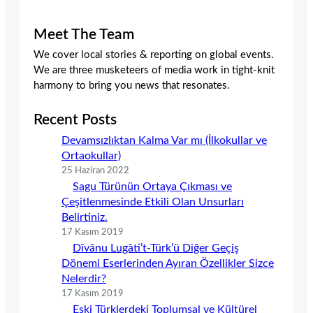
Meet The Team
We cover local stories & reporting on global events.
We are three musketeers of media work in tight-knit
harmony to bring you news that resonates.
Recent Posts
Devamsızlıktan Kalma Var mı (İlkokullar ve
Ortaokullar)
25 Haziran 2022
Sagu Türünün Ortaya Çıkması ve
Çeşitlenmesinde Etkili Olan Unsurları
Belirtiniz.
17 Kasım 2019
Dîvânu Lugâti’t-Türk’ü Diğer Geçiş
Dönemi Eserlerinden Ayıran Özellikler Sizce
Nelerdir?
17 Kasım 2019
Eski Türklerdeki Toplumsal ve Kültürel