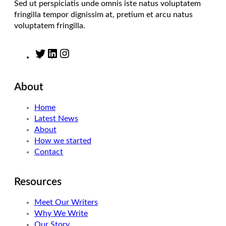
Sed ut perspiciatis unde omnis iste natus voluptatem
fringilla tempor dignissim at, pretium et arcu natus
voluptatem fringilla.
T
L
I
w
i
n
i
n
s
About
t
k
t
t
e
a
Home
e
d
g
Latest News
r
I
r
About
n
a
How we started
m
Contact
Resources
Meet Our Writers
Why We Write
Our Story