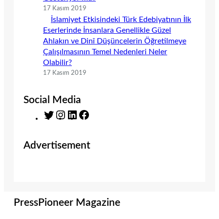
17 Kasım 2019
İslamiyet Etkisindeki Türk Edebiyatının İlk
Eserlerinde İnsanlara Genellikle Güzel
Ahlakın ve Dinî Düşüncelerin Öğretilmeye
Çalışılmasının Temel Nedenleri Neler
Olabilir?
17 Kasım 2019
Social Media
T
I
L
F
w
n
i
a
i
s
n
c
Advertisement
t
t
k
e
t
a
e
b
e
g
d
o
r
r
I
o
a
n
k
m
PressPioneer Magazine