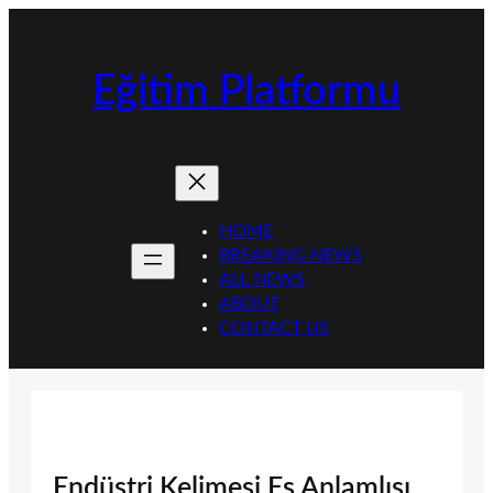
İçeriğe
geç
Eğitim Platformu
HOME
BREAKING NEWS
ALL NEWS
ABOUT
CONTACT US
Endüstri Kelimesi Eş Anlamlısı