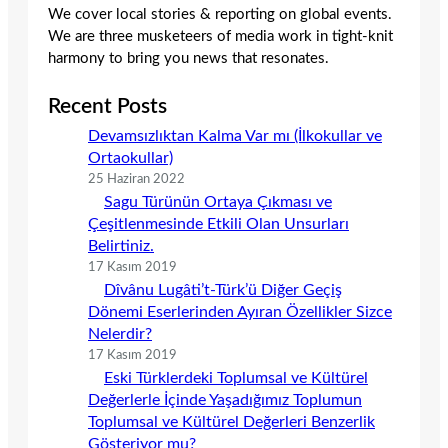
We cover local stories & reporting on global events.
We are three musketeers of media work in tight-knit
harmony to bring you news that resonates.
Recent Posts
Devamsızlıktan Kalma Var mı (İlkokullar ve
Ortaokullar)
25 Haziran 2022
Sagu Türünün Ortaya Çıkması ve
Çeşitlenmesinde Etkili Olan Unsurları
Belirtiniz.
17 Kasım 2019
Dîvânu Lugâti’t-Türk’ü Diğer Geçiş
Dönemi Eserlerinden Ayıran Özellikler Sizce
Nelerdir?
17 Kasım 2019
Eski Türklerdeki Toplumsal ve Kültürel
Değerlerle İçinde Yaşadığımız Toplumun
Toplumsal ve Kültürel Değerleri Benzerlik
Gösteriyor mu?