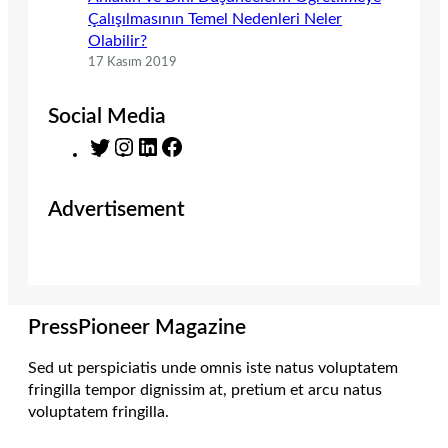
Çalışılmasının Temel Nedenleri Neler
Olabilir?
17 Kasım 2019
Social Media
T
I
L
F
w
n
i
a
i
s
n
c
Advertisement
t
t
k
e
t
a
e
b
e
g
d
o
r
r
I
o
a
n
k
m
PressPioneer Magazine
Sed ut perspiciatis unde omnis iste natus voluptatem
fringilla tempor dignissim at, pretium et arcu natus
voluptatem fringilla.