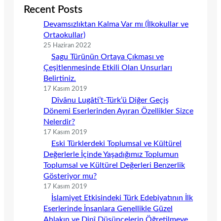
Recent Posts
Devamsızlıktan Kalma Var mı (İlkokullar ve
Ortaokullar)
25 Haziran 2022
Sagu Türünün Ortaya Çıkması ve
Çeşitlenmesinde Etkili Olan Unsurları
Belirtiniz.
17 Kasım 2019
Dîvânu Lugâti’t-Türk’ü Diğer Geçiş
Dönemi Eserlerinden Ayıran Özellikler Sizce
Nelerdir?
17 Kasım 2019
Eski Türklerdeki Toplumsal ve Kültürel
Değerlerle İçinde Yaşadığımız Toplumun
Toplumsal ve Kültürel Değerleri Benzerlik
Gösteriyor mu?
17 Kasım 2019
İslamiyet Etkisindeki Türk Edebiyatının İlk
Eserlerinde İnsanlara Genellikle Güzel
Ahlakın ve Dinî Düşüncelerin Öğretilmeye