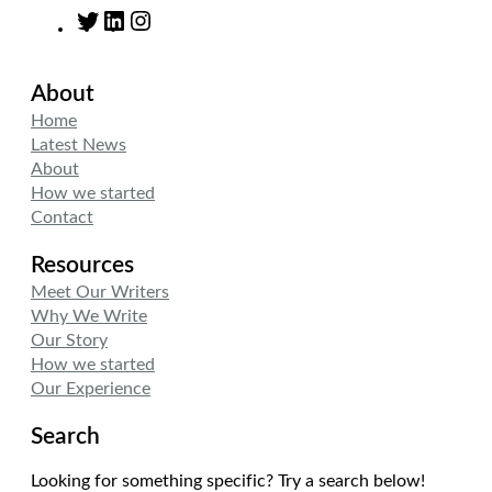
T
L
I
w
i
n
i
n
s
About
t
k
t
t
e
a
Home
e
d
g
Latest News
r
I
r
About
n
a
How we started
m
Contact
Resources
Meet Our Writers
Why We Write
Our Story
How we started
Our Experience
Search
Looking for something specific? Try a search below!