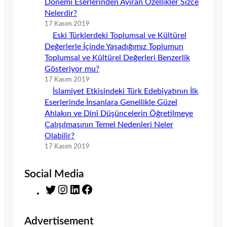
Dönemi Eserlerinden Ayıran Özellikler Sizce
Nelerdir?
17 Kasım 2019
Eski Türklerdeki Toplumsal ve Kültürel
Değerlerle İçinde Yaşadığımız Toplumun
Toplumsal ve Kültürel Değerleri Benzerlik
Gösteriyor mu?
17 Kasım 2019
İslamiyet Etkisindeki Türk Edebiyatının İlk
Eserlerinde İnsanlara Genellikle Güzel
Ahlakın ve Dinî Düşüncelerin Öğretilmeye
Çalışılmasının Temel Nedenleri Neler
Olabilir?
17 Kasım 2019
Social Media
T
I
L
F
w
n
i
a
i
s
n
c
Advertisement
t
t
k
e