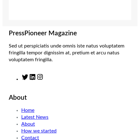
t
a
e
b
e
g
d
o
r
r
I
o
a
n
k
m
PressPioneer Magazine
Sed ut perspiciatis unde omnis iste natus voluptatem
fringilla tempor dignissim at, pretium et arcu natus
voluptatem fringilla.
T
L
I
w
i
n
i
n
s
About
t
k
t
t
e
a
Home
e
d
g
Latest News
r
I
r
About
n
a
How we started
m
Contact