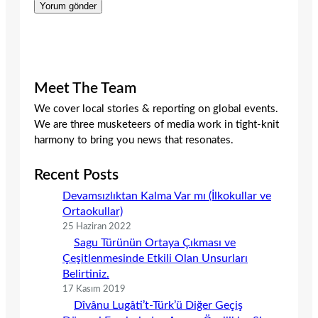
Meet The Team
We cover local stories & reporting on global events.
We are three musketeers of media work in tight-knit
harmony to bring you news that resonates.
Recent Posts
Devamsızlıktan Kalma Var mı (İlkokullar ve
Ortaokullar)
25 Haziran 2022
Sagu Türünün Ortaya Çıkması ve
Çeşitlenmesinde Etkili Olan Unsurları
Belirtiniz.
17 Kasım 2019
Dîvânu Lugâti’t-Türk’ü Diğer Geçiş