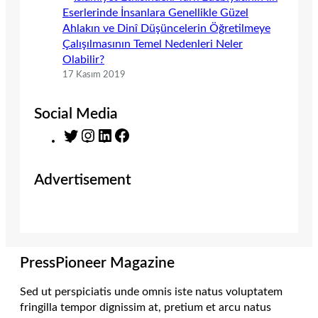
Eserlerinde İnsanlara Genellikle Güzel
Ahlakın ve Dinî Düşüncelerin Öğretilmeye
Çalışılmasının Temel Nedenleri Neler
Olabilir?
17 Kasım 2019
Social Media
T
I
L
F
w
n
i
a
i
s
n
c
Advertisement
t
t
k
e
t
a
e
b
e
g
d
o
r
r
I
o
a
n
k
m
PressPioneer Magazine
Sed ut perspiciatis unde omnis iste natus voluptatem
fringilla tempor dignissim at, pretium et arcu natus