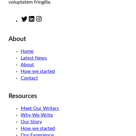
voluptatem fringilla.
T
L
I
w
i
n
i
n
s
About
t
k
t
t
e
a
Home
e
d
g
Latest News
r
I
r
About
n
a
How we started
m
Contact
Resources
Meet Our Writers
Why We Write
Our Story
How we started
Our Experience