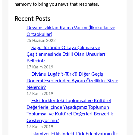
harmony to bring you news that resonates.
Recent Posts
Devamsızlıktan Kalma Var mı (İlkokullar ve
Ortaokullar)
25 Haziran 2022
Sagu Türünün Ortaya Çıkması ve
Çeşitlenmesinde Etkili Olan Unsurları
Belirtiniz.
17 Kasım 2019
Dîvânu Lugâti’t-Türk’ü Diğer Geçiş
Dönemi Eserlerinden Ayıran Özellikler Sizce
Nelerdir?
17 Kasım 2019
Eski Türklerdeki Toplumsal ve Kültürel
Değerlerle İçinde Yaşadığımız Toplumun
Toplumsal ve Kültürel Değerleri Benzerlik
Gösteriyor mu?
17 Kasım 2019
İslamiyet Etkisindeki Türk Edebiyatının İlk