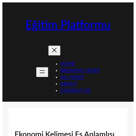
İçeriğe
geç
Eğitim Platformu
HOME
BREAKING NEWS
ALL NEWS
ABOUT
CONTACT US
Ekonomi Kelimesi Eş Anlamlısı