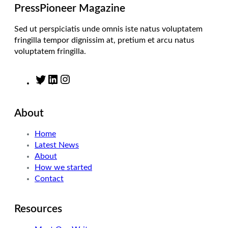
m
PressPioneer Magazine
Sed ut perspiciatis unde omnis iste natus voluptatem
fringilla tempor dignissim at, pretium et arcu natus
voluptatem fringilla.
T
L
I
w
i
n
i
n
s
About
t
k
t
t
e
a
Home
e
d
g
Latest News
r
I
r
About
n
a
How we started
m
Contact
Resources