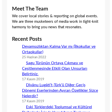
Meet The Team
We cover local stories & reporting on global events.
We are three musketeers of media work in tight-knit
harmony to bring you news that resonates.
Recent Posts
Devamsızlıktan Kalma Var mı (İlkokullar ve
Ortaokullar)
25 Haziran 2022
Sagu Türünün Ortaya Çıkması ve
Çeşitlenmesinde Etkili Olan Unsurları
Belirtiniz.
17 Kasım 2019
Dîvânu Lugâti’t-Türk’ü Diğer Geçiş
Dönemi Eserlerinden Ayıran Özellikler Sizce
Nelerdir?
17 Kasım 2019
Eski Türklerdeki Toplumsal ve Kültürel