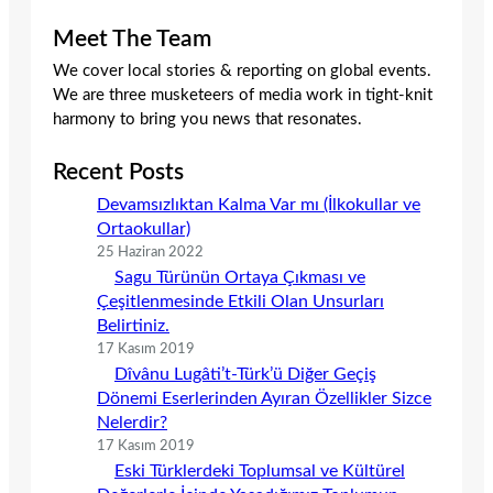
Meet The Team
We cover local stories & reporting on global events.
We are three musketeers of media work in tight-knit
harmony to bring you news that resonates.
Recent Posts
Devamsızlıktan Kalma Var mı (İlkokullar ve
Ortaokullar)
25 Haziran 2022
Sagu Türünün Ortaya Çıkması ve
Çeşitlenmesinde Etkili Olan Unsurları
Belirtiniz.
17 Kasım 2019
Dîvânu Lugâti’t-Türk’ü Diğer Geçiş
Dönemi Eserlerinden Ayıran Özellikler Sizce
Nelerdir?
17 Kasım 2019
Eski Türklerdeki Toplumsal ve Kültürel