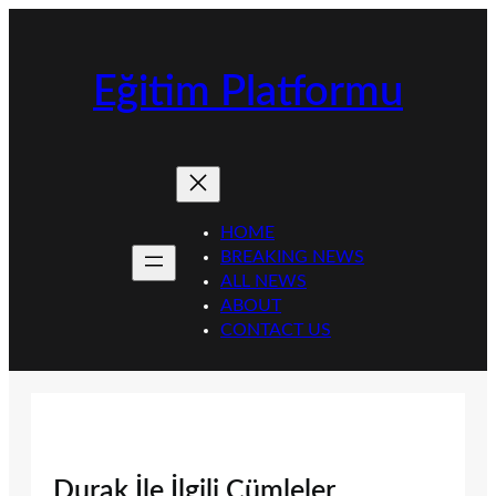
İçeriğe
geç
Eğitim Platformu
HOME
BREAKING NEWS
ALL NEWS
ABOUT
CONTACT US
Durak İle İlgili Cümleler