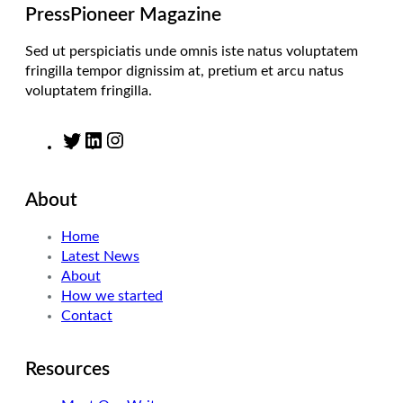
m
PressPioneer Magazine
Sed ut perspiciatis unde omnis iste natus voluptatem
fringilla tempor dignissim at, pretium et arcu natus
voluptatem fringilla.
T
L
I
w
i
n
i
n
s
About
t
k
t
t
e
a
Home
e
d
g
Latest News
r
I
r
About
n
a
How we started
m
Contact
Resources