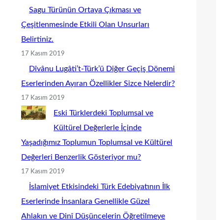
Sagu Türünün Ortaya Çıkması ve
Çeşitlenmesinde Etkili Olan Unsurları
Belirtiniz.
17 Kasım 2019
Dîvânu Lugâti’t-Türk’ü Diğer Geçiş Dönemi
Eserlerinden Ayıran Özellikler Sizce Nelerdir?
17 Kasım 2019
Eski Türklerdeki Toplumsal ve
Kültürel Değerlerle İçinde
Yaşadığımız Toplumun Toplumsal ve Kültürel
Değerleri Benzerlik Gösteriyor mu?
17 Kasım 2019
İslamiyet Etkisindeki Türk Edebiyatının İlk
Eserlerinde İnsanlara Genellikle Güzel
Ahlakın ve Dinî Düşüncelerin Öğretilmeye