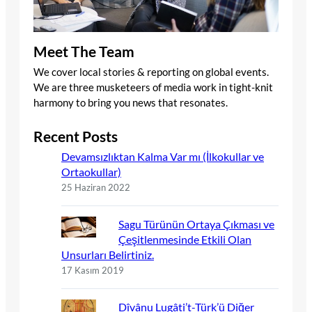
Meet The Team
We cover local stories & reporting on global events.
We are three musketeers of media work in tight-knit
harmony to bring you news that resonates.
Recent Posts
Devamsızlıktan Kalma Var mı (İlkokullar ve
Ortaokullar)
25 Haziran 2022
Sagu Türünün Ortaya Çıkması ve
Çeşitlenmesinde Etkili Olan
Unsurları Belirtiniz.
17 Kasım 2019
Dîvânu Lugâti’t-Türk’ü Diğer