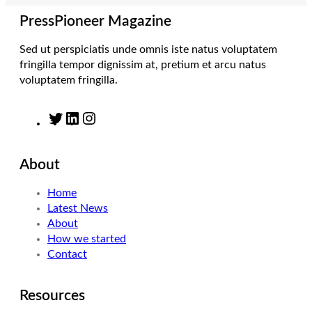
a
n
k
m
PressPioneer Magazine
Sed ut perspiciatis unde omnis iste natus voluptatem
fringilla tempor dignissim at, pretium et arcu natus
voluptatem fringilla.
T
L
I
w
i
n
i
n
s
About
t
k
t
t
e
a
Home
e
d
g
Latest News
r
I
r
About
n
a
How we started
m
Contact
Resources