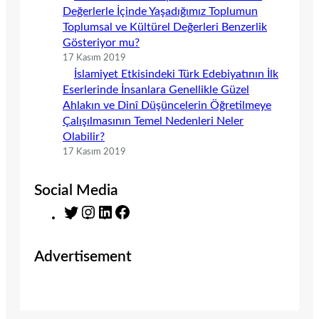
Değerlerle İçinde Yaşadığımız Toplumun
Toplumsal ve Kültürel Değerleri Benzerlik
Gösteriyor mu?
17 Kasım 2019
İslamiyet Etkisindeki Türk Edebiyatının İlk
Eserlerinde İnsanlara Genellikle Güzel
Ahlakın ve Dinî Düşüncelerin Öğretilmeye
Çalışılmasının Temel Nedenleri Neler
Olabilir?
17 Kasım 2019
Social Media
T
I
L
F
w
n
i
a
i
s
n
c
Advertisement
t
t
k
e
t
a
e
b
e
g
d
o
r
r
I
o