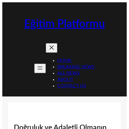
İçeriğe
geç
Eğitim Platformu
HOME
BREAKING NEWS
ALL NEWS
ABOUT
CONTACT US
Doğruluk ve Adaletli Olmanın