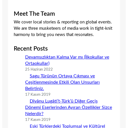
Meet The Team
We cover local stories & reporting on global events.
We are three musketeers of media work in tight-knit
harmony to bring you news that resonates.
Recent Posts
Devamsızlıktan Kalma Var mı (İlkokullar ve
Ortaokullar)
25 Haziran 2022
Sagu Türünün Ortaya Çıkması ve
Çeşitlenmesinde Etkili Olan Unsurları
Belirtiniz.
17 Kasım 2019
Dîvânu Lugâti’t-Türk’ü Diğer Geçiş
Dönemi Eserlerinden Ayıran Özellikler Sizce
Nelerdir?
17 Kasım 2019
Eski Türklerdeki Toplumsal ve Kültürel