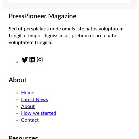
r
r
I
o
a
n
k
m
PressPioneer Magazine
Sed ut perspiciatis unde omnis iste natus voluptatem
fringilla tempor dignissim at, pretium et arcu natus
voluptatem fringilla.
T
L
I
w
i
n
i
n
s
About
t
k
t
t
e
a
Home
e
d
g
Latest News
r
I
r
About
n
a
How we started
m
Contact
Resources