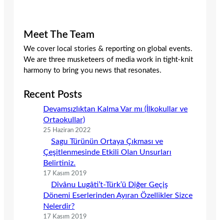
Meet The Team
We cover local stories & reporting on global events.
We are three musketeers of media work in tight-knit
harmony to bring you news that resonates.
Recent Posts
Devamsızlıktan Kalma Var mı (İlkokullar ve
Ortaokullar)
25 Haziran 2022
Sagu Türünün Ortaya Çıkması ve
Çeşitlenmesinde Etkili Olan Unsurları
Belirtiniz.
17 Kasım 2019
Dîvânu Lugâti’t-Türk’ü Diğer Geçiş
Dönemi Eserlerinden Ayıran Özellikler Sizce
Nelerdir?
17 Kasım 2019