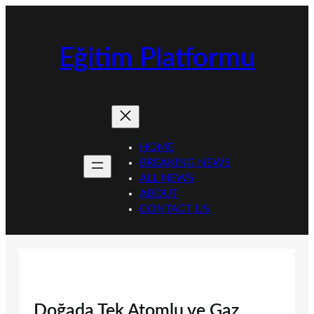
İçeriğe
geç
Eğitim Platformu
HOME
BREAKING NEWS
ALL NEWS
ABOUT
CONTACT US
Doğada Tek Atomlu ve Gaz