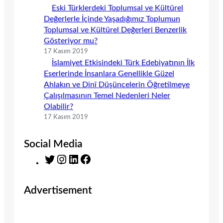
Eski Türklerdeki Toplumsal ve Kültürel
Değerlerle İçinde Yaşadığımız Toplumun
Toplumsal ve Kültürel Değerleri Benzerlik
Gösteriyor mu?
17 Kasım 2019
İslamiyet Etkisindeki Türk Edebiyatının İlk
Eserlerinde İnsanlara Genellikle Güzel
Ahlakın ve Dinî Düşüncelerin Öğretilmeye
Çalışılmasının Temel Nedenleri Neler
Olabilir?
17 Kasım 2019
Social Media
T
I
L
F
w
n
i
a
i
s
n
c
Advertisement
t
t
k
e
t
a
e
b
e
g
d
o