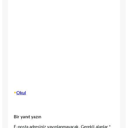
•
Okul
Bir yanıt yazın
E-posta adresiniz yayınlanmayacak.
Gerekli alanlar
*