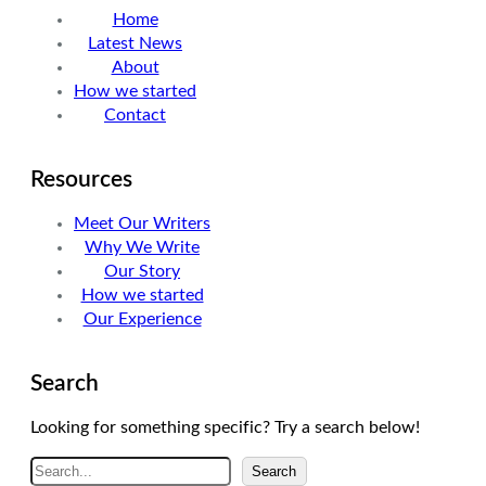
Home
e
d
g
Latest News
r
I
r
About
n
a
How we started
m
Contact
Resources
Meet Our Writers
Why We Write
Our Story
How we started
Our Experience
Search
Looking for something specific? Try a search below!
A
Search