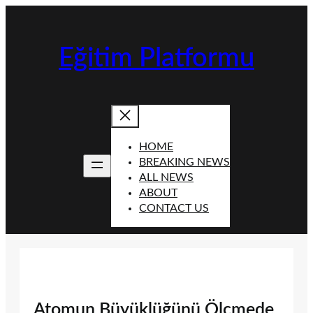
İçeriğe
geç
Eğitim Platformu
HOME
BREAKING NEWS
ALL NEWS
ABOUT
CONTACT US
Atomun Büyüklüğünü Ölçmede