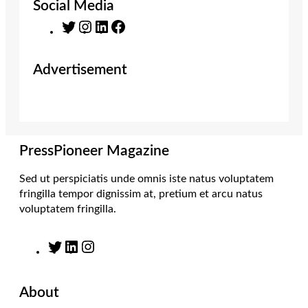
Social Media
T
I
L
F
w
n
i
a
i
s
n
c
Advertisement
t
t
k
e
t
a
e
b
e
g
d
o
r
r
I
o
a
n
k
m
PressPioneer Magazine
Sed ut perspiciatis unde omnis iste natus voluptatem
fringilla tempor dignissim at, pretium et arcu natus
voluptatem fringilla.
T
L
I
w
i
n
i
n
s
About
t
k
t
t
e
a