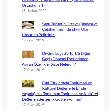
Ortaokullar)
25 Haziran 2022
Sagu Türünün Ortaya Çıkması ve
Çeşitlenmesinde Etkili Olan
Unsurları Belirtiniz.
17 Kasım 2019
Dîvânu Lugâti’t-Türk’ü Diğer
Geçiş Dönemi Eserlerinden
Ayıran Özellikler Sizce Nelerdir?
17 Kasım 2019
Eski Türklerdeki Toplumsal ve
Kültürel Değerlerle İçinde
Yaşadığımız Toplumun Toplumsal ve Kültürel
Değerleri Benzerlik Gösteriyor mu?
17 Kasım 2019