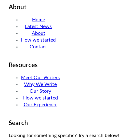
About
t
k
t
t
e
a
Home
e
d
g
Latest News
r
I
r
About
n
a
How we started
m
Contact
Resources
Meet Our Writers
Why We Write
Our Story
How we started
Our Experience
Search
Looking for something specific? Try a search below!