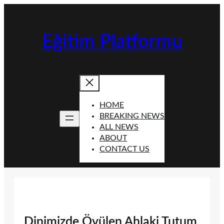
İçeriğe
geç
Eğitim Platformu
HOME
BREAKING NEWS
ALL NEWS
ABOUT
CONTACT US
Dinimizde Övülen Ahlaki Tutum