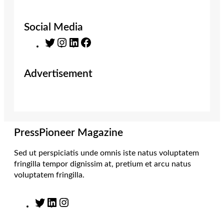
Social Media
T
I
L
F
w
n
i
a
i
s
n
c
Advertisement
t
t
k
e
t
a
e
b
e
g
d
o
r
r
I
o
a
n
k
m
PressPioneer Magazine
Sed ut perspiciatis unde omnis iste natus voluptatem
fringilla tempor dignissim at, pretium et arcu natus
voluptatem fringilla.
T
L
I
w
i
n
i
n
s