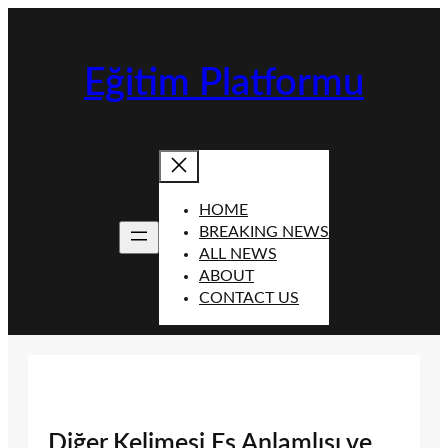
İçeriğe
geç
Eğitim Platformu
HOME
BREAKING NEWS
ALL NEWS
ABOUT
CONTACT US
Diğer Kelimesi Eş Anlamlısı ve