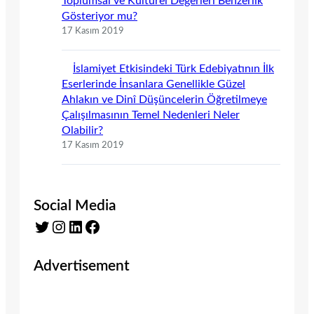
Toplumsal ve Kültürel Değerleri Benzerlik
Gösteriyor mu?
17 Kasım 2019
İslamiyet Etkisindeki Türk Edebiyatının İlk
Eserlerinde İnsanlara Genellikle Güzel
Ahlakın ve Dinî Düşüncelerin Öğretilmeye
Çalışılmasının Temel Nedenleri Neler
Olabilir?
17 Kasım 2019
Social Media
Twitter
Instagram
LinkedIn
Facebook
Advertisement