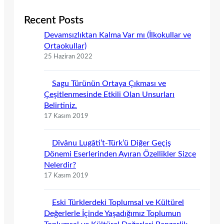
Recent Posts
Devamsızlıktan Kalma Var mı (İlkokullar ve
Ortaokullar)
25 Haziran 2022
Sagu Türünün Ortaya Çıkması ve
Çeşitlenmesinde Etkili Olan Unsurları
Belirtiniz.
17 Kasım 2019
Dîvânu Lugâti’t-Türk’ü Diğer Geçiş
Dönemi Eserlerinden Ayıran Özellikler Sizce
Nelerdir?
17 Kasım 2019
Eski Türklerdeki Toplumsal ve Kültürel
Değerlerle İçinde Yaşadığımız Toplumun