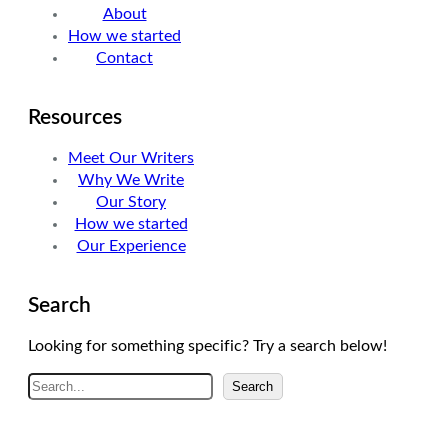
About
n
a
How we started
m
Contact
Resources
Meet Our Writers
Why We Write
Our Story
How we started
Our Experience
Search
Looking for something specific? Try a search below!
A
Search
r
a