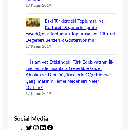
17 Kasım 2019
Eski Türklerdeki Toplumsal ve
Kültürel Değerlerle İçinde
Yaşadığımız Toplumun Toplumsal ve Kültürel
Değerleri Benzerlik Gösteriyor mu?
17 Kasım 2019
İslamiyet Etkisindeki Türk Edebiyatının İlk
Eserlerinde İnsanlara Genellikle Güzel
Ahlakın ve Dinî Düşüncelerin Öğretilmeye
Çalışılmasının Temel Nedenleri Neler
Olabilir?
17 Kasım 2019
Social Media
T
I
L
F