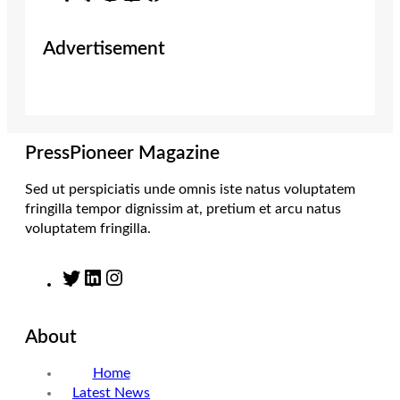
w
n
i
a
i
s
n
c
Advertisement
t
t
k
e
t
a
e
b
e
g
d
o
r
r
I
o
a
n
k
m
PressPioneer Magazine
Sed ut perspiciatis unde omnis iste natus voluptatem
fringilla tempor dignissim at, pretium et arcu natus
voluptatem fringilla.
T
L
I
w
i
n
i
n
s
About
t
k
t
t
e
a
Home
e
d
g
Latest News
r
I
r