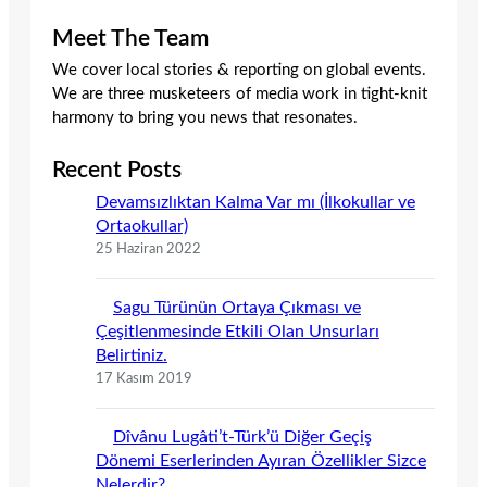
Meet The Team
We cover local stories & reporting on global events.
We are three musketeers of media work in tight-knit
harmony to bring you news that resonates.
Recent Posts
Devamsızlıktan Kalma Var mı (İlkokullar ve
Ortaokullar)
25 Haziran 2022
Sagu Türünün Ortaya Çıkması ve
Çeşitlenmesinde Etkili Olan Unsurları
Belirtiniz.
17 Kasım 2019
Dîvânu Lugâti’t-Türk’ü Diğer Geçiş
Dönemi Eserlerinden Ayıran Özellikler Sizce
Nelerdir?