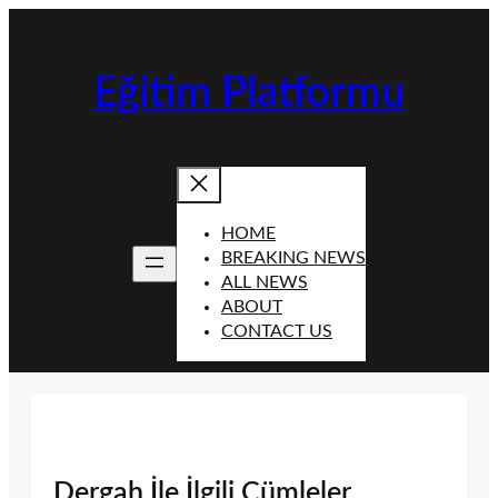
İçeriğe
geç
Eğitim Platformu
HOME
BREAKING NEWS
ALL NEWS
ABOUT
CONTACT US
Dergah İle İlgili Cümleler