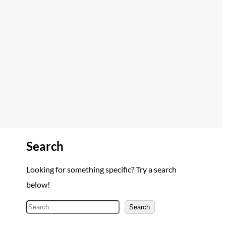
Search
Looking for something specific? Try a search
below!
A
Search
r