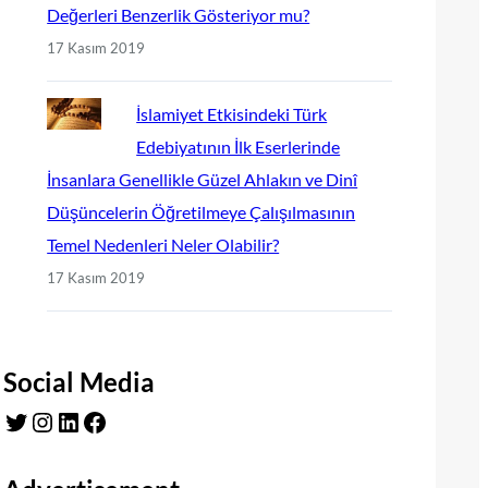
Değerleri Benzerlik Gösteriyor mu?
17 Kasım 2019
İslamiyet Etkisindeki Türk
Edebiyatının İlk Eserlerinde
İnsanlara Genellikle Güzel Ahlakın ve Dinî
Düşüncelerin Öğretilmeye Çalışılmasının
Temel Nedenleri Neler Olabilir?
17 Kasım 2019
Social Media
Twitter
Instagram
LinkedIn
Facebook