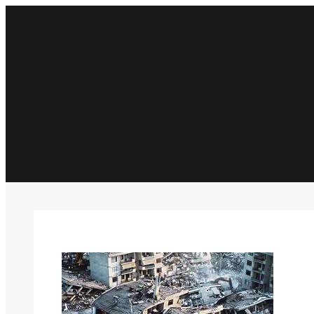
İçeriğe
geç