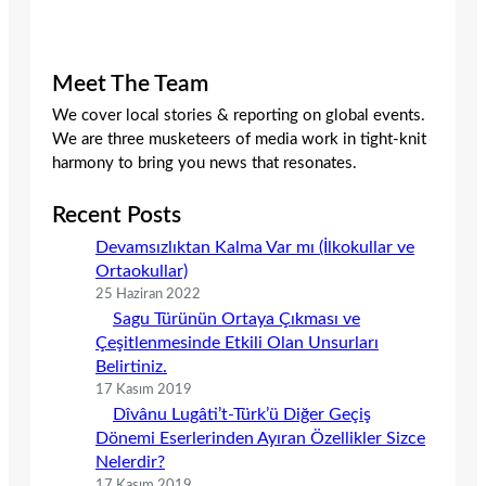
Meet The Team
We cover local stories & reporting on global events.
We are three musketeers of media work in tight-knit
harmony to bring you news that resonates.
Recent Posts
Devamsızlıktan Kalma Var mı (İlkokullar ve
Ortaokullar)
25 Haziran 2022
Sagu Türünün Ortaya Çıkması ve
Çeşitlenmesinde Etkili Olan Unsurları
Belirtiniz.
17 Kasım 2019
Dîvânu Lugâti’t-Türk’ü Diğer Geçiş
Dönemi Eserlerinden Ayıran Özellikler Sizce
Nelerdir?
17 Kasım 2019