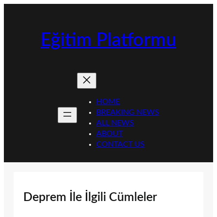
İçeriğe
geç
Eğitim Platformu
HOME
BREAKING NEWS
ALL NEWS
ABOUT
CONTACT US
Deprem İle İlgili Cümleler