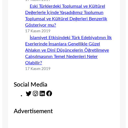
Eski Türklerdeki Toplumsal ve Kültürel
Değerlerle İçinde Yaşadığımız Toplumun
Toplumsal ve Kültürel Değerleri Benzerlik
Gösteriyor mu?
17 Kasım 2019
İslamiyet Etkisindeki Türk Edebiyatının İlk
Eserlerinde İnsanlara Genellikle Güzel
Ahlakın ve Dinî Düşüncelerin Öğretilmeye
Çalışılmasının Temel Nedenleri Neler
Olabilir?
17 Kasım 2019
Social Media
T
I
L
F
w
n
i
a
i
s
n
c
Advertisement
t
t
k
e
t
a
e
b
e
g
d
o