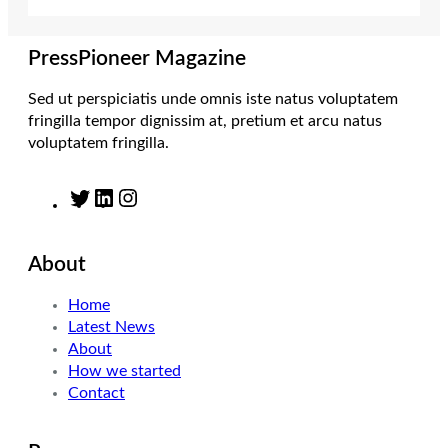
r
r
I
o
a
n
k
m
PressPioneer Magazine
Sed ut perspiciatis unde omnis iste natus voluptatem
fringilla tempor dignissim at, pretium et arcu natus
voluptatem fringilla.
T
L
I
w
i
n
i
n
s
About
t
k
t
t
e
a
Home
e
d
g
Latest News
r
I
r
About
n
a
How we started
m
Contact