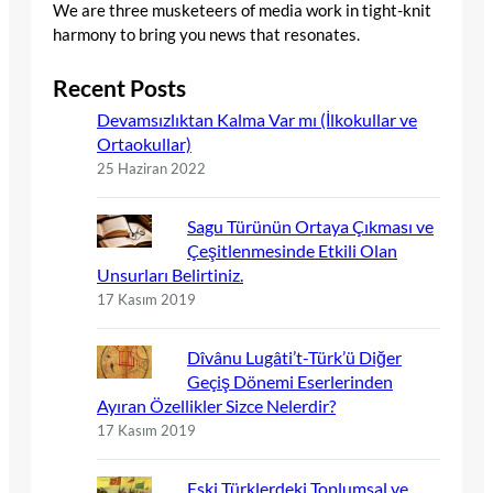
We are three musketeers of media work in tight-knit
harmony to bring you news that resonates.
Recent Posts
Devamsızlıktan Kalma Var mı (İlkokullar ve
Ortaokullar)
25 Haziran 2022
Sagu Türünün Ortaya Çıkması ve
Çeşitlenmesinde Etkili Olan
Unsurları Belirtiniz.
17 Kasım 2019
Dîvânu Lugâti’t-Türk’ü Diğer
Geçiş Dönemi Eserlerinden
Ayıran Özellikler Sizce Nelerdir?
17 Kasım 2019
Eski Türklerdeki Toplumsal ve