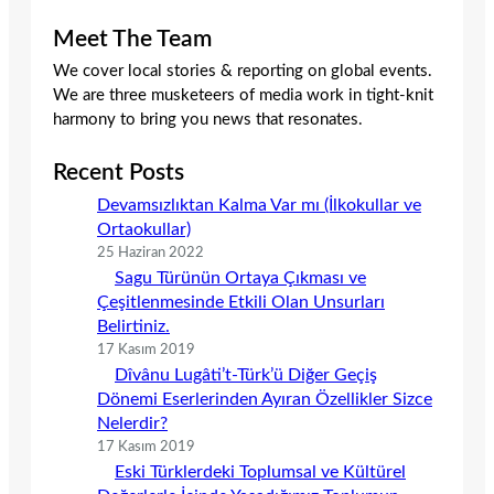
Meet The Team
We cover local stories & reporting on global events.
We are three musketeers of media work in tight-knit
harmony to bring you news that resonates.
Recent Posts
Devamsızlıktan Kalma Var mı (İlkokullar ve
Ortaokullar)
25 Haziran 2022
Sagu Türünün Ortaya Çıkması ve
Çeşitlenmesinde Etkili Olan Unsurları
Belirtiniz.
17 Kasım 2019
Dîvânu Lugâti’t-Türk’ü Diğer Geçiş
Dönemi Eserlerinden Ayıran Özellikler Sizce
Nelerdir?
17 Kasım 2019
Eski Türklerdeki Toplumsal ve Kültürel