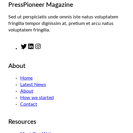
m
PressPioneer Magazine
Sed ut perspiciatis unde omnis iste natus voluptatem
fringilla tempor dignissim at, pretium et arcu natus
voluptatem fringilla.
T
L
I
w
i
n
i
n
s
About
t
k
t
t
e
a
Home
e
d
g
Latest News
r
I
r
About
n
a
How we started
m
Contact
Resources