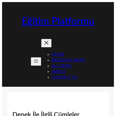
İçeriğe
geç
Eğitim Platformu
HOME
BREAKING NEWS
ALL NEWS
ABOUT
CONTACT US
Denek İle İlgili Cümleler