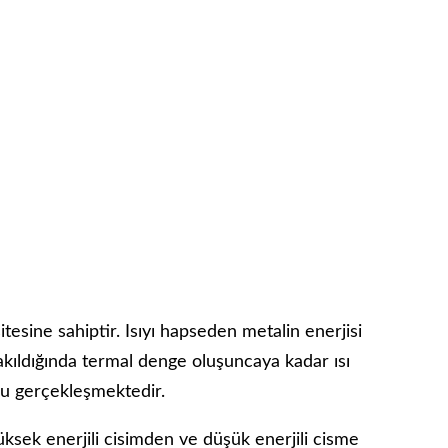
tesine sahiptir. Isıyı hapseden metalin enerjisi
akıldığında termal denge oluşuncaya kadar ısı
ğru gerçekleşmektedir.
üksek enerjili cisimden ve düşük enerjili cisme