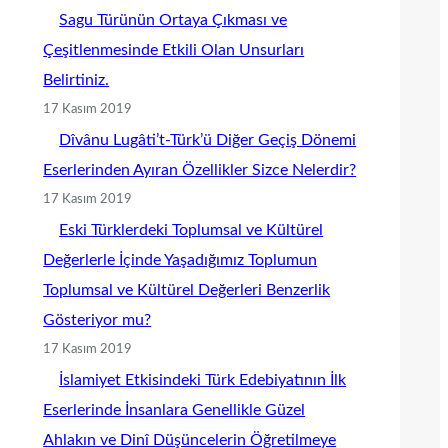
Sagu Türünün Ortaya Çıkması ve
Çeşitlenmesinde Etkili Olan Unsurları
Belirtiniz.
17 Kasım 2019
Dîvânu Lugâti’t-Türk’ü Diğer Geçiş Dönemi
Eserlerinden Ayıran Özellikler Sizce Nelerdir?
17 Kasım 2019
Eski Türklerdeki Toplumsal ve Kültürel
Değerlerle İçinde Yaşadığımız Toplumun
Toplumsal ve Kültürel Değerleri Benzerlik
Gösteriyor mu?
17 Kasım 2019
İslamiyet Etkisindeki Türk Edebiyatının İlk
Eserlerinde İnsanlara Genellikle Güzel
Ahlakın ve Dinî Düşüncelerin Öğretilmeye