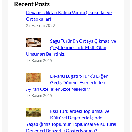
Recent Posts
Devamsızlıktan Kalma Var mı (İlkokullar ve
Ortaokullar)
25 Haziran 2022
Sagu Türünün Ortaya Çıkması ve
Çeşitlenmesinde Etkili Olan
Unsurları Belirtiniz.
17 Kasım 2019
Dîvânu Lugâti’t-Türk’ü Diğer
Geçiş Dönemi Eserlerinden
Ayıran Özellikler Sizce Nelerdir?
17 Kasım 2019
Eski Türklerdeki Toplumsal ve
Kültürel Değerlerle İçinde
Yaşadığımız Toplumun Toplumsal ve Kültürel
Değerleri Benzerlik Gösteriyor mu?