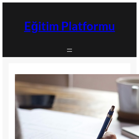
İçeriğe
geç
Eğitim Platformu