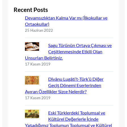
Recent Posts
Devamsızlıktan Kalma Var mı (İlkokullar ve
Ortaokullar)
25 Haziran 2022
Sagu Türünün Ortaya Çıkması ve
Çeşitlenmesinde Etkili Olan
Unsurları Belirtiniz.
17 Kasım 2019
Dîvânu Lugâti’t-Türk’ü Diğer
Geçiş Dönemi Eserlerinden
Ayıran Özellikler Sizce Nelerdir?
17 Kasım 2019
Eski Türklerdeki Toplumsal ve
Kültürel Değerlerle İçinde
Yaşadığımız Toplumun Toplumsal ve Kültürel