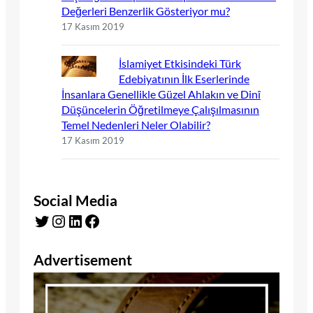
Değerleri Benzerlik Gösteriyor mu?
17 Kasım 2019
İslamiyet Etkisindeki Türk
Edebiyatının İlk Eserlerinde
İnsanlara Genellikle Güzel Ahlakın ve Dinî
Düşüncelerin Öğretilmeye Çalışılmasının
Temel Nedenleri Neler Olabilir?
17 Kasım 2019
Social Media
Twitter
Instagram
LinkedIn
Facebook
Advertisement