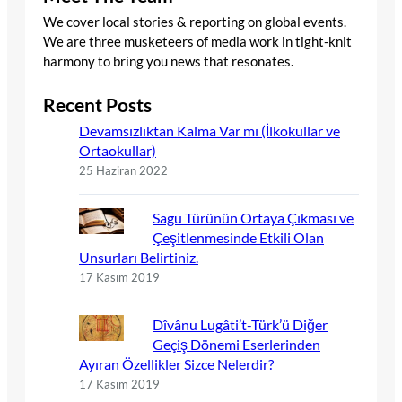
We cover local stories & reporting on global events.
We are three musketeers of media work in tight-knit
harmony to bring you news that resonates.
Recent Posts
Devamsızlıktan Kalma Var mı (İlkokullar ve
Ortaokullar)
25 Haziran 2022
Sagu Türünün Ortaya Çıkması ve
Çeşitlenmesinde Etkili Olan
Unsurları Belirtiniz.
17 Kasım 2019
Dîvânu Lugâti’t-Türk’ü Diğer
Geçiş Dönemi Eserlerinden
Ayıran Özellikler Sizce Nelerdir?
17 Kasım 2019