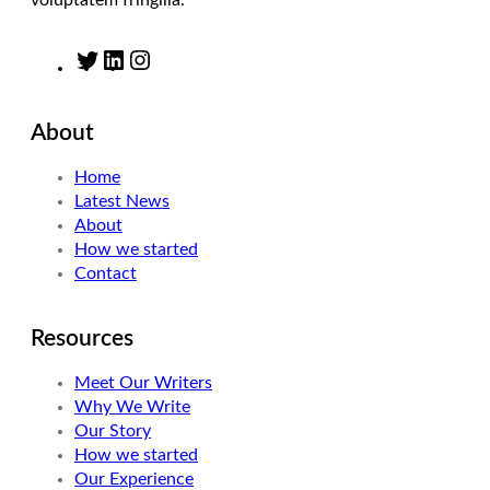
voluptatem fringilla.
T
L
I
w
i
n
i
n
s
About
t
k
t
t
e
a
Home
e
d
g
Latest News
r
I
r
About
n
a
How we started
m
Contact
Resources
Meet Our Writers
Why We Write
Our Story
How we started
Our Experience