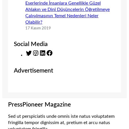
Eserlerinde İnsanlara Genellikle Güzel
Ahlakın ve Dinî Düşüncelerin Öğretilmeye
Çalışılmasının Temel Nedenleri Neler
Olabilir?
17 Kasım 2019
Social Media
T
I
L
F
w
n
i
a
i
s
n
c
Advertisement
t
t
k
e
t
a
e
b
e
g
d
o
r
r
I
o
a
n
k
m
PressPioneer Magazine
Sed ut perspiciatis unde omnis iste natus voluptatem
fringilla tempor dignissim at, pretium et arcu natus