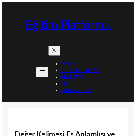
İçeriğe
geç
Eğitim Platformu
HOME
BREAKING NEWS
ALL NEWS
ABOUT
CONTACT US
Değer Kelimesi Eş Anlamlısı ve