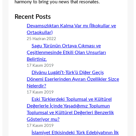
harmony to bring you news that resonates.
Recent Posts
Devamsızlıktan Kalma Var mı (İlkokullar ve
Ortaokullar)
25 Haziran 2022
Sagu Türünün Ortaya Çıkması ve
Çeşitlenmesinde Etkili Olan Unsurları
Belirtiniz.
17 Kasım 2019
Dîvânu Lugâti’t-Türk’ü Diğer Geçiş
Dönemi Eserlerinden Ayıran Özellikler Sizce
Nelerdir?
17 Kasım 2019
Eski Türklerdeki Toplumsal ve Kültürel
Değerlerle İçinde Yaşadığımız Toplumun
Toplumsal ve Kültürel Değerleri Benzerlik
Gösteriyor mu?
17 Kasım 2019
İslamiyet Etkisindeki Türk Edebiyatının İlk